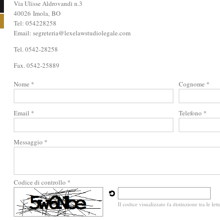
Via Ulisse Aldrovandi n.3
40026
Imola
,
BO
Tel:
054228258
Email:
segreteria@lexelawstudiolegale.com
Tel. 0542-28258
Fax. 0542-25889
Nome *
Cognome *
Email *
Telefono *
Messaggio *
Codice di controllo *
Il codice visualizzato fa distinzione tra le le