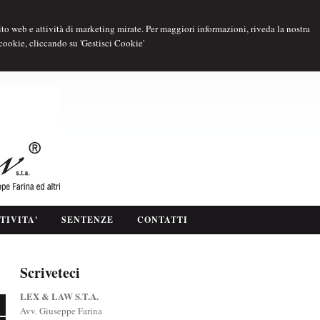
 sito web e attività di marketing mirate. Per maggiori informazioni, riveda la nostra
 cookie, cliccando su 'Gestisci Cookie'
TIVITA'
SENTENZE
CONTATTI
Scriveteci
LEX & LAW S.T.A.
Avv. Giuseppe Farina