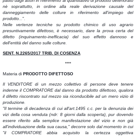
patito dagli attori in riferimento al quantitativo di prodotto deteriorato
nè soprattutto, in ordine alla reale derivazione causale del
danneggiamento delle colture in riferimento all'impiego del
prodotto...
".
Nelle vertenze tecniche su prodotto chimico di uso agrario
presuntivamente difettoso, è necessario, dare la prova certa del
difetto (inquinamento-inefficacia) del suo effetto dannoso e
dell'entità del danno sulle colture.
SENT. N.2265/2017 TRIB. DI COSENZA
****
Materia di
PRODOTTO DIFETTOSO
Il VENDITORE di un mezzo collettivo di persone deve tenere
indenne il COMPRATORE dal danno da prodotto difettoso, qualora
il difetto riscontrato sul mezzo sia riconducibile ad un mero vizio di
produzione.
"Il termine di decadenza di cui all'art.1495 c.c. per la denunzia dei
vizi della cosa venduta (ndr: 8 giorni dalla scoperta), pur dovendo
essere riferito alla semplice manifestazione del vizio e non già
all'individuazione della sua causa," decorre solo dal momento in cui
"il COMPRATORE abbia acquisito la certezza oggettiva